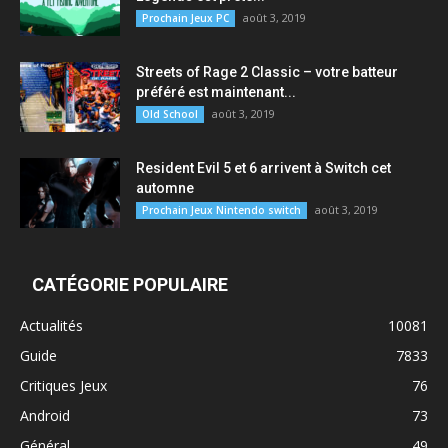
août 3, 2019
Prochain Jeux PC
Streets of Rage 2 Classic – votre batteur
préféré est maintenant...
août 3, 2019
Old School
Resident Evil 5 et 6 arrivent à Switch cet
automne
août 3, 2019
Prochain Jeux Nintendo switch
CATÉGORIE POPULAIRE
Actualités
10081
Guide
7833
Critiques Jeux
76
Android
73
Général
49