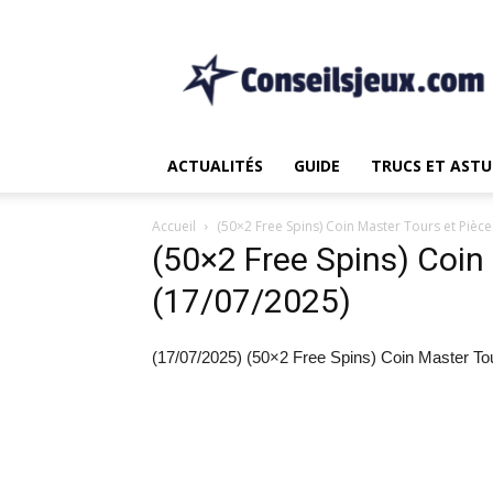
Le
non.
1
Source
pour
les
ACTUALITÉS
GUIDE
TRUCS ET ASTU
Actualités
et
Guide
Accueil
(50×2 Free Spins) Coin Master Tours et Pièce
de
(50×2 Free Spins) Coin
Jeux
(17/07/2025)
(17/07/2025) (50×2 Free Spins) Coin Master Tou