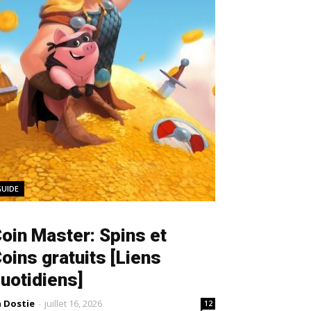
GUIDE
oin Master: Spins et
oins gratuits [Liens
uotidiens]
a Dostie
-
juillet 16, 2026
12