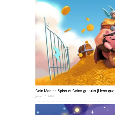
Coin Master: Spins et Coins gratuits [Liens quot
juillet 16, 2026