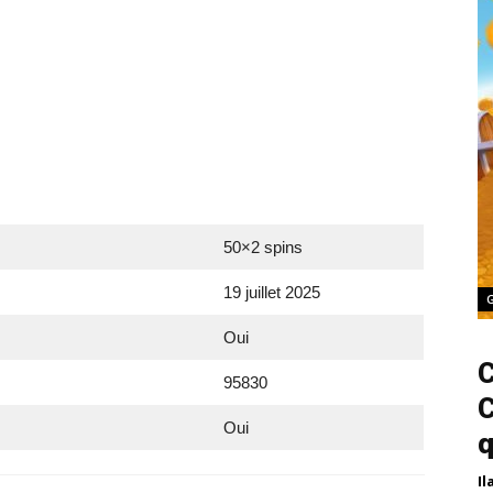
50×2 spins
19 juillet 2025
Oui
C
95830
C
Oui
q
Il