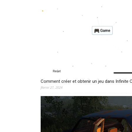
Comment créer et obtenir un jeu dans Infinite C
février 27, 2024