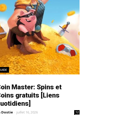
GUIDE
oin Master: Spins et
oins gratuits [Liens
uotidiens]
a Dostie
-
juillet 16, 2026
12