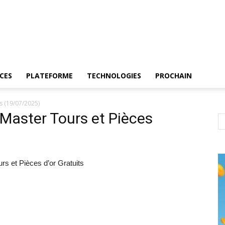
CES
PLATEFORME
TECHNOLOGIES
PROCHAIN
s (19/07/2025)
 Master Tours et Pièces
rs et Pièces d’or Gratuits