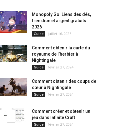
Monopoly Go: Liens des dés,
free dice et argent gratuits
2026
juillet 16, 2026
Guide
Comment obtenir la carte du
royaume de l’herbier à
Nightingale
février 27, 2024
Guide
Comment obtenir des coups de
cœur à Nightingale
février 27, 2024
Guide
Comment créer et obtenir un
jeu dans Infinite Craft
février 27, 2024
Guide