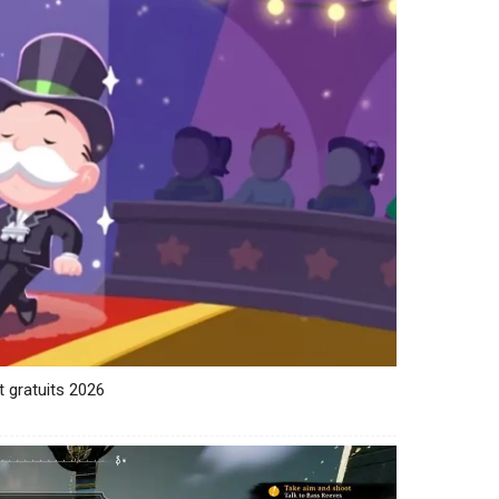
t gratuits 2026