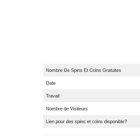
Nombre De Spins Et Coins Gratuites
Date
Travail
Nombre de Visiteurs
Lien pour des spins et coins disponible?