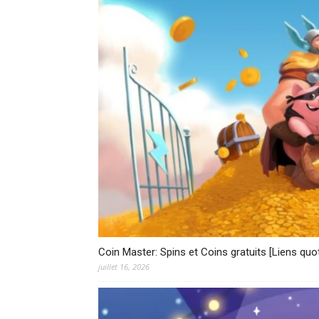
Coin Master: Spins et Coins gratuits [Liens quot
juillet 16, 2026