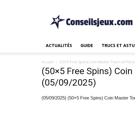
Le
non.
1
Source
pour
les
ACTUALITÉS
GUIDE
TRUCS ET ASTU
Actualités
et
Guide
Accueil
(50×5 Free Spins) Coin Master Tours et Pièce
de
(50×5 Free Spins) Coin
Jeux
(05/09/2025)
(05/09/2025) (50×5 Free Spins) Coin Master Tou