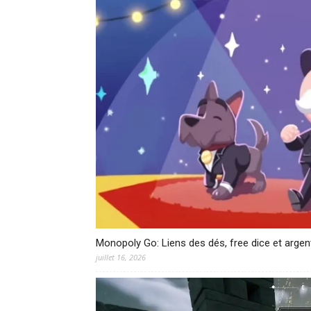
Monopoly Go: Liens des dés, free dice et argen
juillet 16, 2026