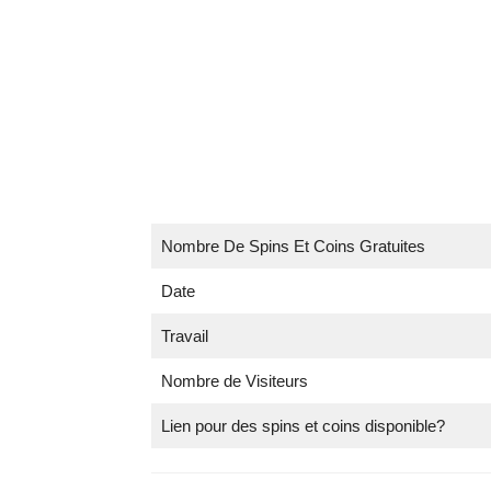
Nombre De Spins Et Coins Gratuites
Date
Travail
Nombre de Visiteurs
Lien pour des spins et coins disponible?