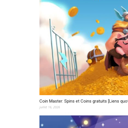
Coin Master: Spins et Coins gratuits [Liens quot
juillet 16, 2026