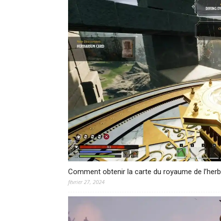
Comment obtenir la carte du royaume de l’herbi
février 27, 2024