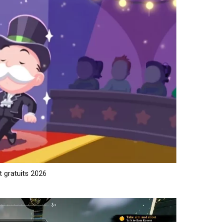
t gratuits 2026