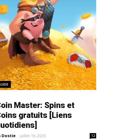
GUIDE
oin Master: Spins et
oins gratuits [Liens
uotidiens]
a Dostie
-
juillet 16, 2026
12