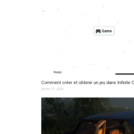
Comment créer et obtenir un jeu dans Infinite C
février 27, 2024