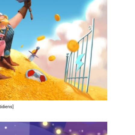
idiens]