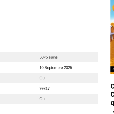
50×5 spins
10 Septembre 2025
Oui
C
99817
C
Oui
q
Il