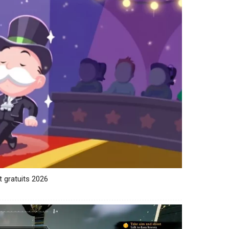
t gratuits 2026