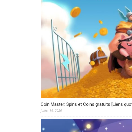
Coin Master: Spins et Coins gratuits [Liens quot
juillet 16, 2026