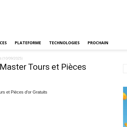
CES
PLATEFORME
TECHNOLOGIES
PROCHAIN
s (10/09/2025)
 Master Tours et Pièces
rs et Pièces d’or Gratuits