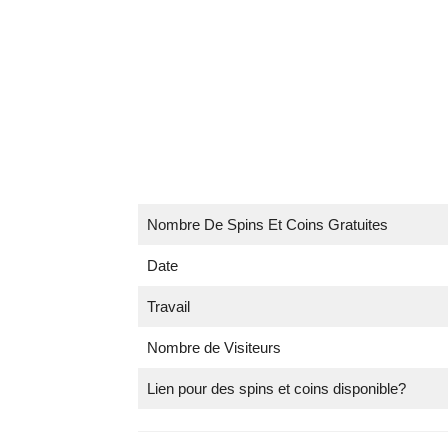
Nombre De Spins Et Coins Gratuites
Date
Travail
Nombre de Visiteurs
Lien pour des spins et coins disponible?