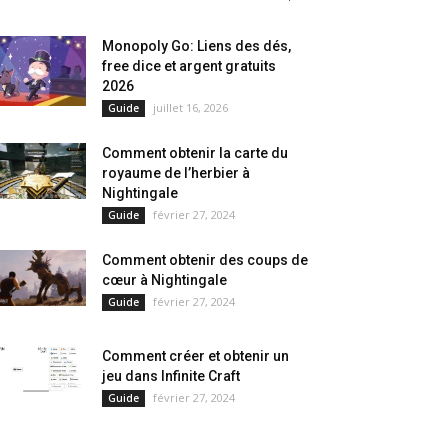
Monopoly Go: Liens des dés,
free dice et argent gratuits
2026
juillet 16, 2026
Guide
Comment obtenir la carte du
royaume de l’herbier à
Nightingale
février 27, 2024
Guide
Comment obtenir des coups de
cœur à Nightingale
février 27, 2024
Guide
Comment créer et obtenir un
jeu dans Infinite Craft
février 27, 2024
Guide