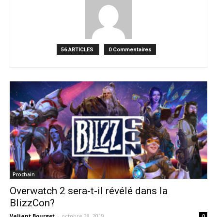
56 ARTICLES
0 Commentaires
Prochain
Overwatch 2 sera-t-il révélé dans la
BlizzCon?
Valiant Bourget
-
octobre 28, 2019
0