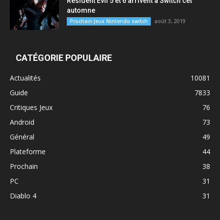
Resident Evil 5 et 6 arrivent à Switch cet
automne
août 3, 2019
Prochain Jeux Nintendo switch
CATÉGORIE POPULAIRE
Actualités
10081
Guide
7833
Critiques Jeux
76
Android
73
Général
49
Plateforme
44
Prochain
38
PC
31
Diablo 4
31