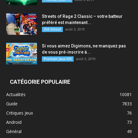
Streets of Rage 2 Classic – votre batteur
préféré est maintenant...
août 3, 2019
Old School
Si vous aimez Digimons, ne manquez pas
de vous pré-inscrire à...
août 3, 2019
Prochain Jeux IOS
CATÉGORIE POPULAIRE
Actualités
10081
Guide
7833
Critiques Jeux
76
Android
73
Général
49