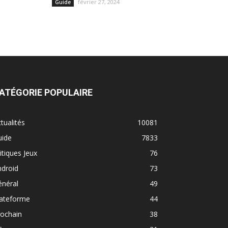
février 27, 2024
Guide
ATÉGORIE POPULAIRE
tualités
10081
uide
7833
itiques Jeux
76
ndroid
73
énéral
49
lateforme
44
rochain
38