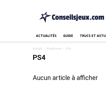
Le
non.
1
Source
pour
les
ACTUALITÉS
GUIDE
TRUCS ET ASTU
Actualités
et
Guide
Accueil
Plateforme
PS4
de
PS4
Jeux
Aucun article à afficher