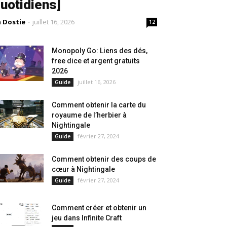
uotidiens]
a Dostie
-
juillet 16, 2026
12
Monopoly Go: Liens des dés,
free dice et argent gratuits
2026
juillet 16, 2026
Guide
Comment obtenir la carte du
royaume de l’herbier à
Nightingale
février 27, 2024
Guide
Comment obtenir des coups de
cœur à Nightingale
février 27, 2024
Guide
Comment créer et obtenir un
jeu dans Infinite Craft