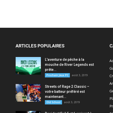
ARTICLES POPULAIRES
C
L'aventure de pêche à la
Ac
mouche de River Legends est
G
prête...
août 3, 2019
Prochain Jeux PC
Cr
A
Streets of Rage 2 Classic –
G
votre batteur préféré est
maintenant...
P
août 3, 2019
Old School
P