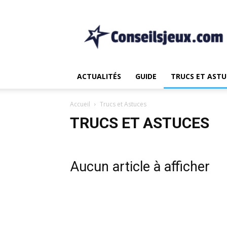
Le
non.
1
Source
pour
les
ACTUALITÉS
GUIDE
TRUCS ET ASTU
Actualités
et
Guide
Accueil
Trucs et Astuces
de
TRUCS ET ASTUCES
Jeux
Aucun article à afficher