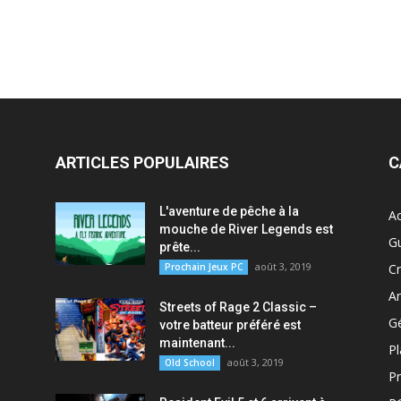
ARTICLES POPULAIRES
C
L'aventure de pêche à la
Ac
mouche de River Legends est
G
prête...
août 3, 2019
Prochain Jeux PC
Cr
A
Streets of Rage 2 Classic –
G
votre batteur préféré est
maintenant...
P
août 3, 2019
Old School
P