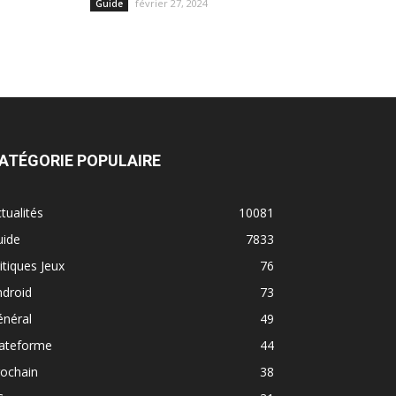
février 27, 2024
Guide
ATÉGORIE POPULAIRE
tualités
10081
uide
7833
itiques Jeux
76
ndroid
73
énéral
49
lateforme
44
rochain
38