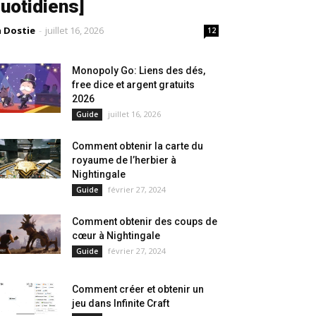
uotidiens]
a Dostie
-
juillet 16, 2026
12
Monopoly Go: Liens des dés,
free dice et argent gratuits
2026
juillet 16, 2026
Guide
Comment obtenir la carte du
royaume de l’herbier à
Nightingale
février 27, 2024
Guide
Comment obtenir des coups de
cœur à Nightingale
février 27, 2024
Guide
Comment créer et obtenir un
jeu dans Infinite Craft