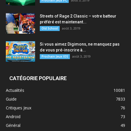
août 3, 2019
Prochain Jeux PC
Streets of Rage 2 Classic – votre batteur
préféré est maintenant...
août 3, 2019
Old School
Si vous aimez Digimons, ne manquez pas
de vous pré-inscrire à...
août 3, 2019
Prochain Jeux IOS
CATÉGORIE POPULAIRE
Actualités
10081
Guide
7833
Critiques Jeux
76
Android
73
Général
49