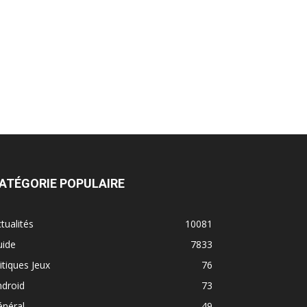
ATÉGORIE POPULAIRE
tualités
10081
uide
7833
itiques Jeux
76
ndroid
73
énéral
49