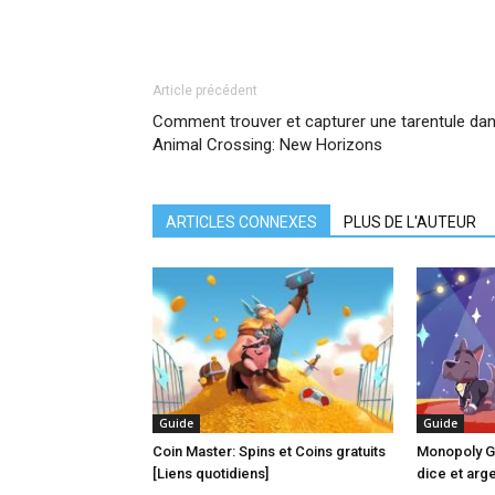
Article précédent
Comment trouver et capturer une tarentule da
Animal Crossing: New Horizons
ARTICLES CONNEXES
PLUS DE L'AUTEUR
Guide
Guide
Coin Master: Spins et Coins gratuits
Monopoly Go
[Liens quotidiens]
dice et arge