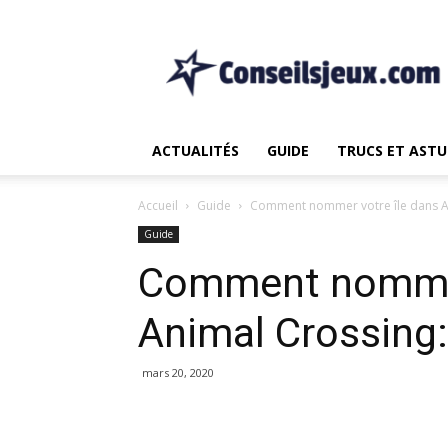
Le
non.
1
Source
pour
les
ACTUALITÉS
GUIDE
TRUCS ET ASTU
Actualités
et
Guide
Accueil
Guide
Comment nommer votre île dans A
de
Guide
Jeux
Comment nommer
Animal Crossing
mars 20, 2020