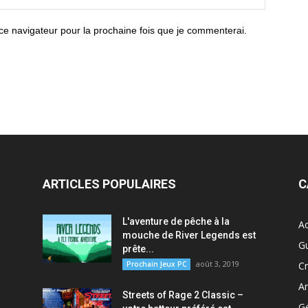
ce navigateur pour la prochaine fois que je commenterai.
ARTICLES POPULAIRES
C
L'aventure de pêche à la
Ac
mouche de River Legends est
G
prête...
août 3, 2019
Prochain Jeux PC
Cr
A
Streets of Rage 2 Classic –
G