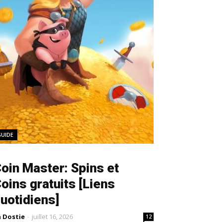
GUIDE
oin Master: Spins et
oins gratuits [Liens
uotidiens]
a Dostie
-
juillet 16, 2026
12