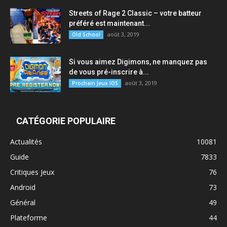
Streets of Rage 2 Classic – votre batteur
préféré est maintenant...
août 3, 2019
Old School
Si vous aimez Digimons, ne manquez pas
de vous pré-inscrire à...
août 3, 2019
Prochain Jeux IOS
CATÉGORIE POPULAIRE
Actualités
10081
Guide
7833
Critiques Jeux
76
Android
73
Général
49
Plateforme
44