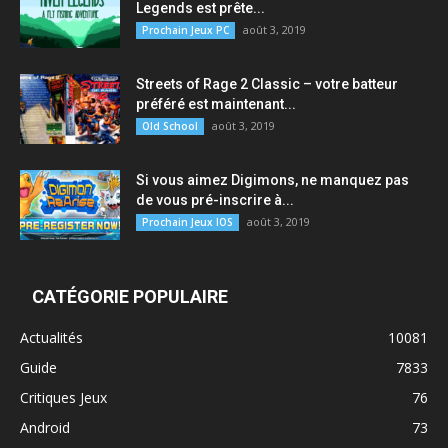
Legends est prête...
août 3, 2019
Prochain Jeux PC
Streets of Rage 2 Classic – votre batteur
préféré est maintenant...
août 3, 2019
Old School
Si vous aimez Digimons, ne manquez pas
de vous pré-inscrire à...
août 3, 2019
Prochain Jeux IOS
CATÉGORIE POPULAIRE
Actualités
10081
Guide
7833
Critiques Jeux
76
Android
73