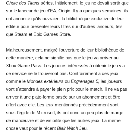
Chute des Titans
séries. Initialement, le jeu ne devait sortir que
sur le lanceur de jeu d'EA, Origin. Il y a quelques semaines, ils
ont annoncé qu'ils ouvraient la bibliothèque exclusive de leur
éditeur pour présenter leurs titres sur d'autres lanceurs, tels
que Steam et Epic Games Store.
Malheureusement, malgré l'ouverture de leur bibliothèque de
cette manière, cela ne signifie pas que le jeu va arriver au
Xbox Game Pass. Les joueurs intéressés à obtenir le jeu via
ce service ne le trouveront pas. Contrairement à des jeux
comme le
Mondes extérieurs
ou
Engrenages 5,
les joueurs
vont s'attendre à payer le plein prix pour le match. Il ne va pas
arriver à une plate-forme basée sur un abonnement et être
offert avec elle. Les jeux mentionnés précédemment sont
sous l'égide de Microsoft, ils ont donc un peu plus de marge
de manœuvre et de visibilité que les autres jeux. La même
chose vaut pour le récent
Blair Witch
Jeu.