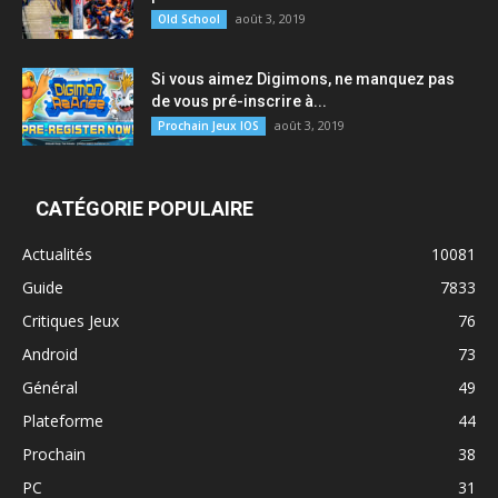
août 3, 2019
Old School
Si vous aimez Digimons, ne manquez pas
de vous pré-inscrire à...
août 3, 2019
Prochain Jeux IOS
CATÉGORIE POPULAIRE
Actualités
10081
Guide
7833
Critiques Jeux
76
Android
73
Général
49
Plateforme
44
Prochain
38
PC
31