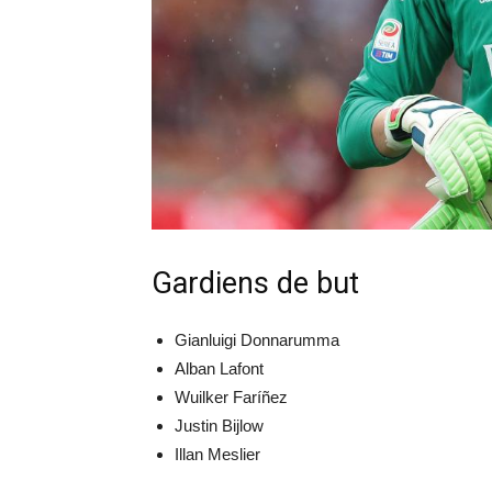
Gardiens de but
Gianluigi Donnarumma
Alban Lafont
Wuilker Faríñez
Justin Bijlow
Illan Meslier