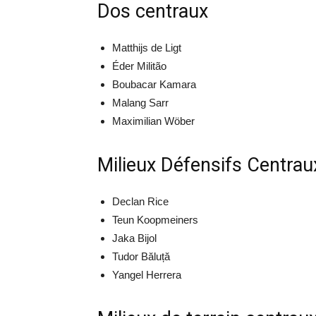
Dos centraux
Matthijs de Ligt
Éder Militão
Boubacar Kamara
Malang Sarr
Maximilian Wöber
Milieux Défensifs Centrau
Declan Rice
Teun Koopmeiners
Jaka Bijol
Tudor Băluță
Yangel Herrera