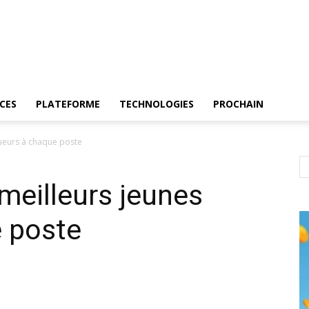
CES
PLATEFORME
TECHNOLOGIES
PROCHAIN
oueurs à chaque poste
meilleurs jeunes
e poste