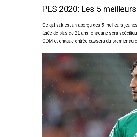
PES 2020: Les 5 meilleurs
Ce qui suit est un aperçu des 5 meilleurs jeun
âgée de plus de 21 ans, chacune sera spécifiqu
CDM et chaque entrée passera du premier au 