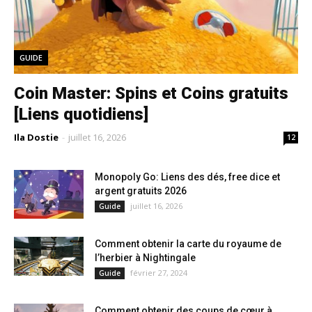
GUIDE
Coin Master: Spins et Coins gratuits
[Liens quotidiens]
Ila Dostie
-
juillet 16, 2026
12
Monopoly Go: Liens des dés, free dice et
argent gratuits 2026
juillet 16, 2026
Guide
Comment obtenir la carte du royaume de
l’herbier à Nightingale
février 27, 2024
Guide
Comment obtenir des coups de cœur à