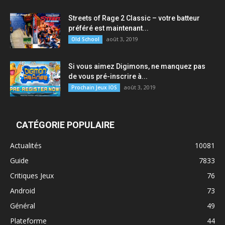
Streets of Rage 2 Classic – votre batteur
préféré est maintenant...
août 3, 2019
Old School
Si vous aimez Digimons, ne manquez pas
de vous pré-inscrire à...
août 3, 2019
Prochain Jeux IOS
CATÉGORIE POPULAIRE
Actualités
10081
Guide
7833
Critiques Jeux
76
Android
73
Général
49
Plateforme
44