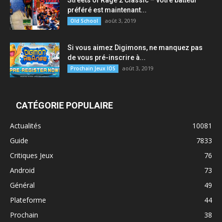
Streets of Rage 2 Classic – votre batteur
préféré est maintenant...
août 3, 2019
Old School
Si vous aimez Digimons, ne manquez pas
de vous pré-inscrire à...
août 3, 2019
Prochain Jeux IOS
CATÉGORIE POPULAIRE
Actualités
10081
Guide
7833
Critiques Jeux
76
Android
73
Général
49
Plateforme
44
Prochain
38