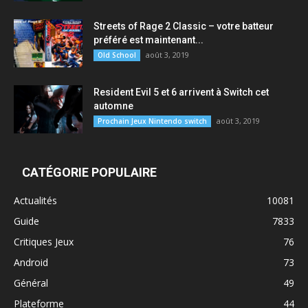
Streets of Rage 2 Classic – votre batteur
préféré est maintenant...
août 3, 2019
Old School
Resident Evil 5 et 6 arrivent à Switch cet
automne
août 3, 2019
Prochain Jeux Nintendo switch
CATÉGORIE POPULAIRE
Actualités
10081
Guide
7833
Critiques Jeux
76
Android
73
Général
49
Plateforme
44