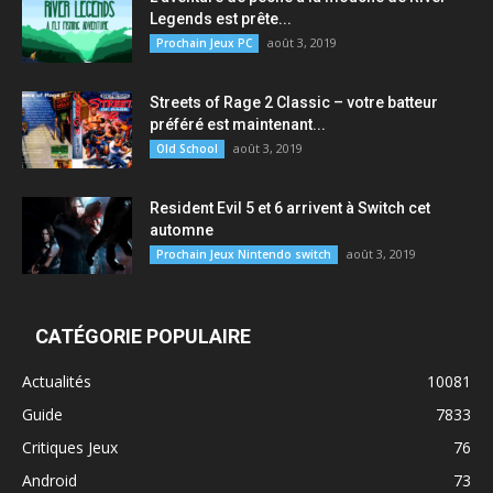
Legends est prête...
août 3, 2019
Prochain Jeux PC
Streets of Rage 2 Classic – votre batteur
préféré est maintenant...
août 3, 2019
Old School
Resident Evil 5 et 6 arrivent à Switch cet
automne
août 3, 2019
Prochain Jeux Nintendo switch
CATÉGORIE POPULAIRE
Actualités
10081
Guide
7833
Critiques Jeux
76
Android
73