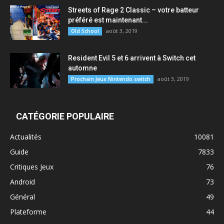
Streets of Rage 2 Classic – votre batteur
préféré est maintenant...
août 3, 2019
Old School
Resident Evil 5 et 6 arrivent à Switch cet
automne
août 3, 2019
Prochain Jeux Nintendo switch
CATÉGORIE POPULAIRE
Actualités
10081
Guide
7833
Critiques Jeux
76
Android
73
Général
49
Plateforme
44