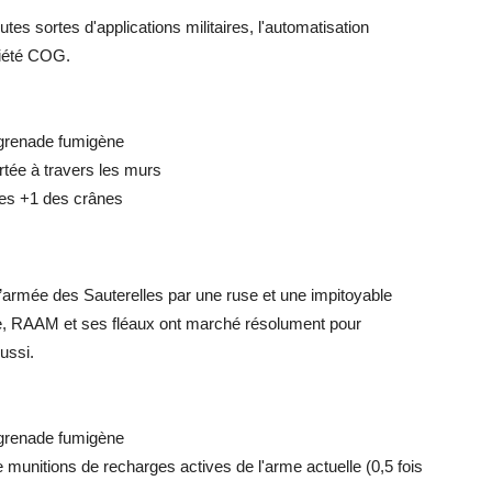
utes sortes d'applications militaires, l'automatisation
iété COG.
 grenade fumigène
rtée à travers les murs
es +1 des crânes
rmée des Sauterelles par une ruse et une impitoyable
de, RAAM et ses fléaux ont marché résolument pour
ussi.
 grenade fumigène
 munitions de recharges actives de l'arme actuelle (0,5 fois