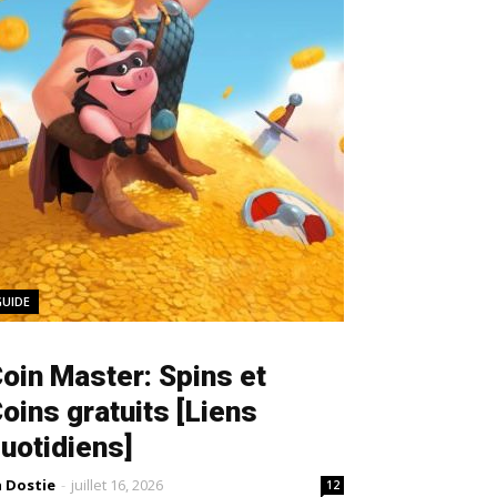
GUIDE
oin Master: Spins et
oins gratuits [Liens
uotidiens]
a Dostie
-
juillet 16, 2026
12