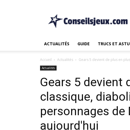
Le
non.
1
Source
pour
les
ACTUALITÉS
GUIDE
TRUCS ET ASTU
Actualités
et
Guide
Accueil
Actualités
Gears 5 devient de plus en plus
de
Actualités
Jeux
Gears 5 devient 
classique, diabol
personnages de D
aujourd'hui