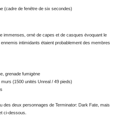
e (cadre de fenêtre de six secondes)
force immenses, orné de capes et de casques évoquant le
es ennemis intimidants étaient probablement des membres
ue, grenade fumigène
 murs (1500 unités Unreal / 49 pieds)
es
u des deux personnages de Terminator: Dark Fate, mais
et ci-dessous.