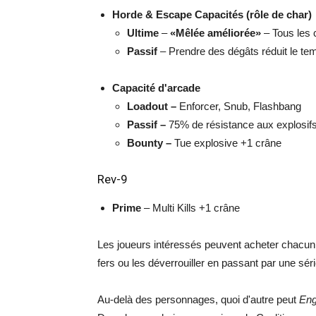
Horde & Escape Capacités (rôle de char)
Ultime
–
«Mêlée améliorée»
– Tous les
Passif
– Prendre des dégâts réduit le te
Capacité d'arcade
Loadout –
Enforcer, Snub, Flashbang
Passif –
75% de résistance aux explosif
Bounty –
Tue explosive +1 crâne
Rev-9
Prime
– Multi Kills +1 crâne
Les joueurs intéressés peuvent acheter chacun
fers ou les déverrouiller en passant par une série
Au-delà des personnages, quoi d'autre peut
Eng