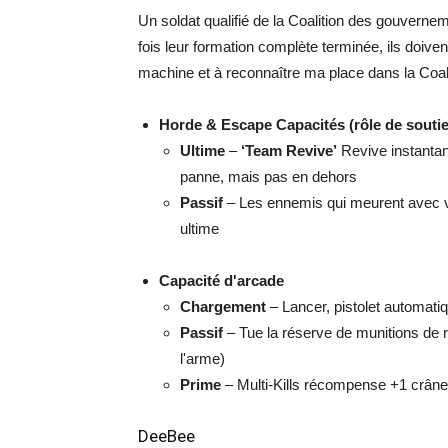
Un soldat qualifié de la Coalition des gouver
fois leur formation complète terminée, ils doiv
machine et à reconnaître ma place dans la Coali
Horde & Escape
Capacités (rôle de souti
Ultime
–
‘Team Revive’
Revive instantan
panne, mais pas en dehors
Passif
– Les ennemis qui meurent avec v
ultime
Capacité d'arcade
Chargement
– Lancer, pistolet automat
Passif
– Tue la réserve de munitions de re
l'arme)
Prime
– Multi-Kills récompense +1 crâne
DeeBee