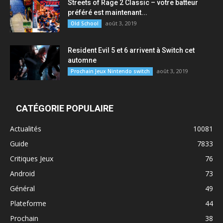
Streets of Rage 2 Classic – votre batteur
préféré est maintenant...
août 3, 2019
Old School
Resident Evil 5 et 6 arrivent à Switch cet
automne
août 3, 2019
Prochain Jeux Nintendo switch
CATÉGORIE POPULAIRE
Actualités
10081
Guide
7833
Critiques Jeux
76
Android
73
Général
49
Plateforme
44
Prochain
38