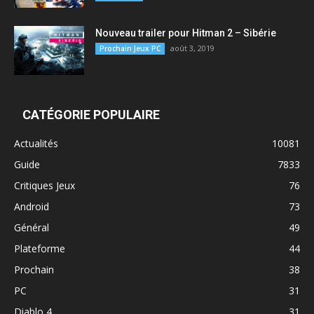
Nouveau trailer pour Hitman 2 – Sibérie
août 3, 2019
Prochain Jeux PC
CATÉGORIE POPULAIRE
Actualités
10081
Guide
7833
Critiques Jeux
76
Android
73
Général
49
Plateforme
44
Prochain
38
PC
31
Diablo 4
31