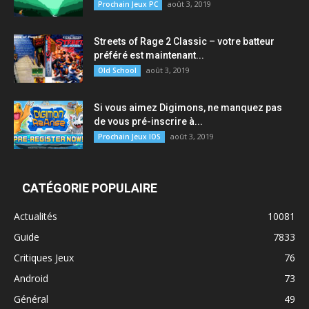
août 3, 2019
Prochain Jeux PC
Streets of Rage 2 Classic – votre batteur
préféré est maintenant...
août 3, 2019
Old School
Si vous aimez Digimons, ne manquez pas
de vous pré-inscrire à...
août 3, 2019
Prochain Jeux IOS
CATÉGORIE POPULAIRE
Actualités
10081
Guide
7833
Critiques Jeux
76
Android
73
Général
49