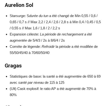
Aurelion Sol
Starsurge: S
durée du tun
a été changé de Min 0,55 / 0,6 /
0,65 / 0,7 s // Max 2,2 / 2,4 / 2,6 / 2,8 s à Min 0,4 / 0,45 / 0,5
/ 0,55 s // Max 1,6 / 1,8 / 2 / 2,2 s
Expansion céleste:
La période de rechargement a été
augmentée de
5/4/3 / 2s à 8/6/4 / 2s
Comète de légende:
Refroidir
la période a été modifiée de
55/50/45/40 à 70/60/50/40
Gragas
Statistiques de base: la santé a été augmentée de 650 à 69
avec
santé par niveau
de 115 à 125
(Ult) Cask explosif: le ratio AP a été augmenté de 70% à
80%