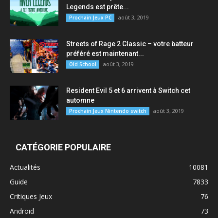
Legends est prête...
août 3, 2019
Prochain Jeux PC
Streets of Rage 2 Classic – votre batteur
préféré est maintenant...
août 3, 2019
Old School
Resident Evil 5 et 6 arrivent à Switch cet
automne
août 3, 2019
Prochain Jeux Nintendo switch
CATÉGORIE POPULAIRE
Actualités
10081
Guide
7833
Critiques Jeux
76
Android
73