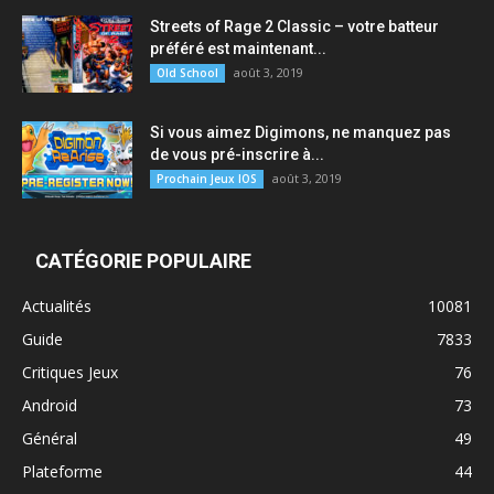
Streets of Rage 2 Classic – votre batteur
préféré est maintenant...
août 3, 2019
Old School
Si vous aimez Digimons, ne manquez pas
de vous pré-inscrire à...
août 3, 2019
Prochain Jeux IOS
CATÉGORIE POPULAIRE
Actualités
10081
Guide
7833
Critiques Jeux
76
Android
73
Général
49
Plateforme
44